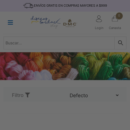
Saltar
INICIO
ENVÍOS GRATIS EN COMPRAS MAYORES A $999
al
contenido
HILOS
0
TEJIDO
Login
Canasta
ACCESORIO
S
KITS
REVISTAS
TELAS
TEMÁTICO
MARCAS
Filtro
NOVEDADES
DESCUENTOS
BLOG
CONTACTO