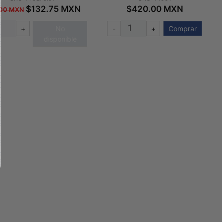
$132.75 MXN
$420.00 MXN
.00 MXN
+
No
-
+
Comprar
disponible