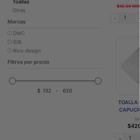
Toallas
$42.00 MX
Otras
-
Marcas
DMC
IDB
Rico design
Filtros por precio
$
-
TOALLA
CAPUCH
SK
$42
-