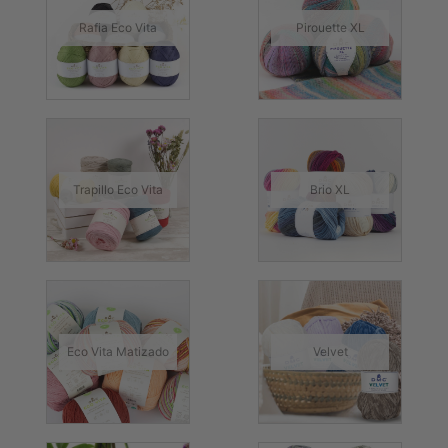
Rafia Eco Vita
Pirouette XL
PATRONES
GRATUITOS
Preguntas
frecuentes
Aviso De
Privacidad
Trapillo Eco Vita
Brio XL
Políticas
De
Compra
©
2026
-
Eco Vita Matizado
Velvet
Diseños
Para
Bordar