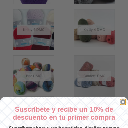
Knitty 6 DMC
Knitty 4 DMC
Brio DMC
Confetti DMC
Suscríbete y recibe un 10% de
descuento en tu primer compra
Teddy DMC
Candy DMC