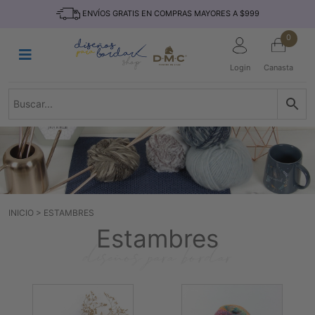
Saltar
INICIO
ENVÍOS GRATIS EN COMPRAS MAYORES A $999
al
contenido
HILOS
0
TEJIDO
Login
Canasta
ACCESORIO
S
KITS
REVISTAS
TELAS
TEMÁTICO
INICIO
>
ESTAMBRES
MARCAS
Estambres
NOVEDADES
DESCUENTOS
BLOG
CONTACTO