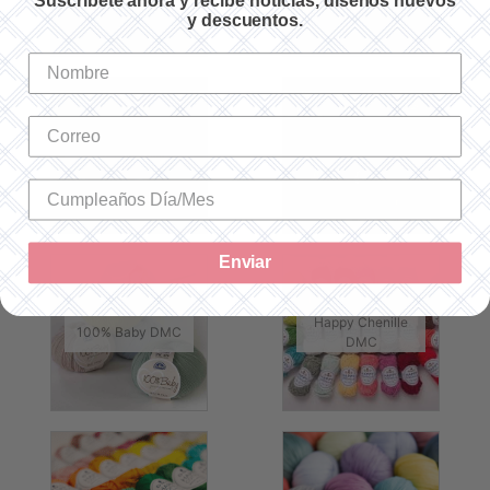
Suscríbete ahora y recibe noticias, diseños nuevos
y descuentos.
100% Baby Cotton
Sweetie DMC
DMC
Enviar
Happy Chenille
100% Baby DMC
DMC