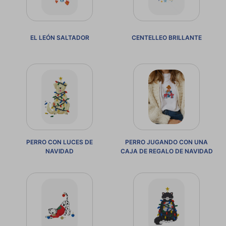
PATRONES
GRATUITOS
EL LEÓN SALTADOR
CENTELLEO BRILLANTE
Preguntas
frecuentes
Aviso De
Privacidad
Políticas
De
Compra
PERRO CON LUCES DE
PERRO JUGANDO CON UNA
NAVIDAD
CAJA DE REGALO DE NAVIDAD
©
2026
-
Diseños
Para
Bordar