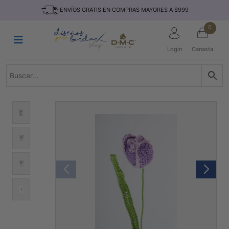
Saltar
INICIO
ENVÍOS GRATIS EN COMPRAS MAYORES A $999
al
contenido
HILOS
0
TEJIDO
Login
Canasta
ACCESORIO
S
KITS
REVISTAS
TELAS
TEMÁTICO
MARCAS
NOVEDADES
DESCUENTOS
BLOG
CONTACTO