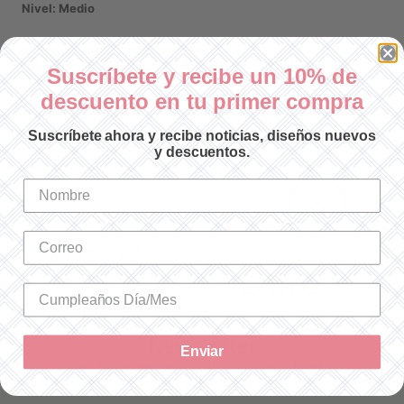
Nivel: Medio
DESCARGAR EN PDF
Suscríbete y recibe un 10% de
descuento en tu primer compra
Suscríbete ahora y recibe noticias, diseños nuevos
SOLO ENVÍOS A LA REPÚBLICA
y descuentos.
MEXICANA
Newsletter
Enviar
Suscríbete ahora y recibe noticias, diseños
nuevos y descuentos.