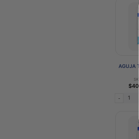
AGUJA 
SK
$40
-