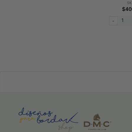
SK
$40
-