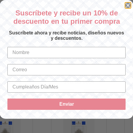
Suscríbete y recibe un 10% de
descuento en tu primer compra
Suscríbete ahora y recibe noticias, diseños nuevos
y descuentos.
TAPESTRY 26
AGUJA TAPESTRY 28
AGU
U: 1767/8
SKU: 1767/9
.00 MXN
$40.00 MXN
+
Comprar
-
+
Comprar
-
Enviar