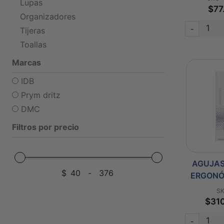
Lupas
$77
Organizadores
-
Tijeras
Toallas
Marcas
IDB
Prym dritz
DMC
Filtros por precio
AGUJAS
$
-
ERGONÓ
SK
$31
-