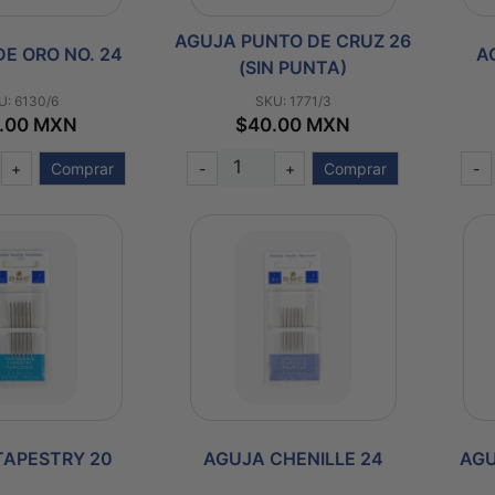
AGUJA PUNTO DE CRUZ 26
E ORO NO. 24
A
(SIN PUNTA)
U: 6130/6
SKU: 1771/3
.00 MXN
$40.00 MXN
+
Comprar
-
+
Comprar
-
TAPESTRY 20
AGUJA CHENILLE 24
AGU