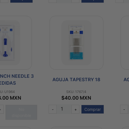
NCH NEEDLE 3
AGUJA TAPESTRY 18
A
EDIDAS
U: U1964
SKU: 1767/4
6.00 MXN
$40.00 MXN
+
No
-
+
Comprar
-
disponible