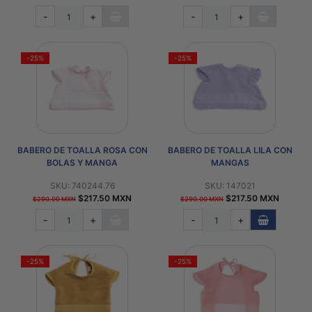
-
+
-
+
-25%
-25%
BABERO DE TOALLA ROSA CON
BABERO DE TOALLA LILA CON
BOLAS Y MANGA
MANGAS
SKU: 740244.76
SKU: 147021
$217.50 MXN
$217.50 MXN
$290.00 MXN
$290.00 MXN
-
+
-
+
-25%
-25%