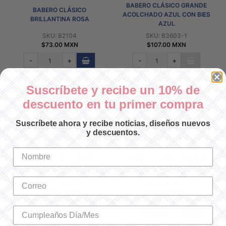
BABERO CLÁSICO GRANDE
BABERO CLÁSICO
ACOLCHADO AZUL CON BIES
BRILLANTINA ROSA
AZUL
SKU: B2104
SKU: B3603-1
$73.00 MXN
$107.00 MXN
-
+
-
+
Suscríbete y recibe un 10% de
descuento en tu primer compra
Suscríbete ahora y recibe noticias, diseños nuevos
y descuentos.
BABERO CLÁSICO GRANDE
BABERO CLÁSICO GRANDE
ACOLCHADO AZUL
ACOLCHADO BLANCO
SKU: B3603
SKU: B3601
$107.00 MXN
$107.00 MXN
-
+
-
+