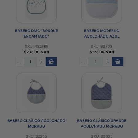
PATRONES
GRATUITOS
Preguntas
BABERO DMC "BOSQUE
BABERO MODERNO
frecuentes
ENCANTADO"
ACOLCHADO AZUL
Aviso De
SKU: RS2689
SKU: B3703
Privacidad
$233.00 MXN
$123.00 MXN
Políticas
-
+
-
+
De
Compra
©
2026
-
Diseños
Para
BABERO CLÁSICO ACOLCHADO
BABERO CLÁSICO GRANDE
Bordar
MORADO
ACOLCHADO MORADO
SKU: B2205
SKU: B3605