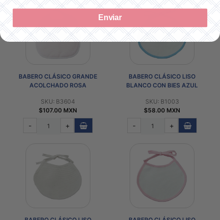
Enviar
BABERO CLÁSICO GRANDE
BABERO CLÁSICO LISO
ACOLCHADO ROSA
BLANCO CON BIES AZUL
SKU: B3604
SKU: B1003
$107.00 MXN
$58.00 MXN
-
+
-
+
BABERO CLÁSICO LISO
BABERO CLÁSICO LISO