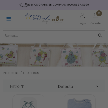
Saltar
INICIO
ENVÍOS GRATIS EN COMPRAS MAYORES A $999
al
contenido
HILOS
0
TEJIDO
Login
Canasta
ACCESORIO
S
KITS
REVISTAS
TELAS
TEMÁTICO
INICIO
>
BEBÉ
>
BABEROS
MARCAS
NOVEDADES
Filtro
DESCUENTOS
BLOG
CONTACTO