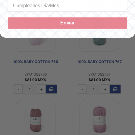
-
+
-
+
Enviar
100% BABY COTTON 766
100% BABY COTTON 767
SKU: 382766
SKU: 382767
$81.00 MXN
$81.00 MXN
-
+
-
+