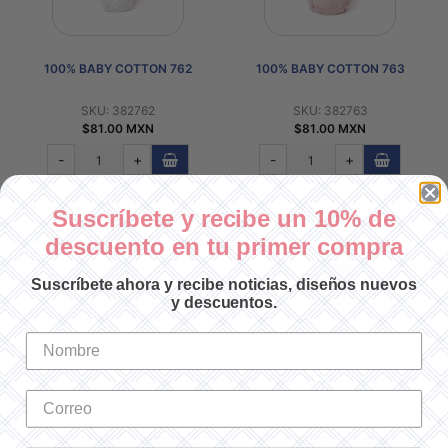
100% BABY COTTON 762
100% BABY COTTON 763
SKU: 382762
SKU: 382763
$81.00 MXN
$81.00 MXN
-
+
-
+
Suscríbete y recibe un 10% de
descuento en tu primer compra
Suscríbete ahora y recibe noticias, diseños nuevos
y descuentos.
100% BABY COTTON 764
100% BABY COTTON 765
SKU: 382764
SKU: 382765
$81.00 MXN
$81.00 MXN