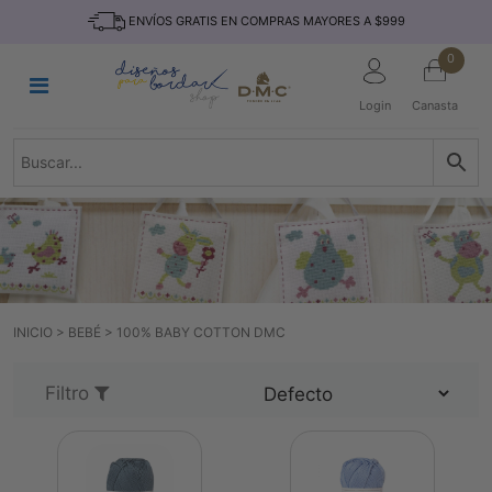
Saltar
INICIO
ENVÍOS GRATIS EN COMPRAS MAYORES A $999
al
contenido
HILOS
0
TEJIDO
Login
Canasta
ACCESORIO
S
KITS
REVISTAS
TELAS
TEMÁTICO
INICIO
>
BEBÉ
>
100% BABY COTTON DMC
MARCAS
NOVEDADES
Filtro
DESCUENTOS
BLOG
CONTACTO