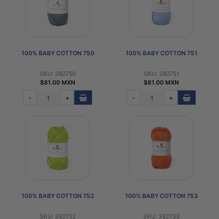
PATRONES
GRATUITOS
Preguntas
frecuentes
100% BABY COTTON 750
100% BABY COTTON 751
Aviso De
SKU: 382750
SKU: 382751
Privacidad
$81.00 MXN
$81.00 MXN
Políticas
-
+
-
+
De
Compra
©
2026
-
Diseños
Para
100% BABY COTTON 752
100% BABY COTTON 753
Bordar
SKU: 382752
SKU: 382753