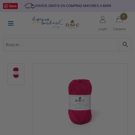
Saltar
INICIO
Save
ENVÍOS GRATIS EN COMPRAS MAYORES A $999
al
contenido
HILOS
0
TEJIDO
Login
Canasta
ACCESORIO
S
KITS
REVISTAS
TELAS
TEMÁTICO
MARCAS
NOVEDADES
DESCUENTOS
BLOG
CONTACTO