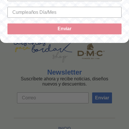
SOLO ENVÍOS A LA REPÚBLICA
MEXICANA
Enviar
Newsletter
Suscríbete ahora y recibe noticias, diseños
nuevos y descuentos.
Enviar
INICIO