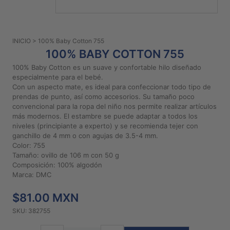
PATRONES
GRATUITOS
INICIO
> 100% Baby Cotton 755
Preguntas
100% BABY COTTON 755
frecuentes
100% Baby Cotton es un suave y confortable hilo diseñado
Aviso De
especialmente para el bebé.
Privacidad
Con un aspecto mate, es ideal para confeccionar todo tipo de
prendas de punto, así como accesorios. Su tamaño poco
Políticas
convencional para la ropa del niño nos permite realizar artículos
De
más modernos. El estambre se puede adaptar a todos los
Compra
niveles (principiante a experto) y se recomienda tejer con
ganchillo de 4 mm o con agujas de 3.5-4 mm.
Color: 755
©
Tamaño: ovillo de 106 m con 50 g
Composición: 100% algodón
2026
Marca: DMC
-
Diseños
$81.00 MXN
Para
Bordar
SKU: 382755