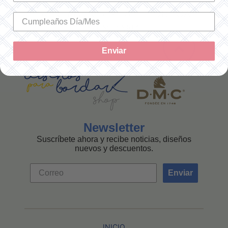
SOLO ENVÍOS A LA REPÚBLICA
MEXICANA
Enviar
Newsletter
Suscríbete ahora y recibe noticias, diseños
nuevos y descuentos.
Enviar
INICIO