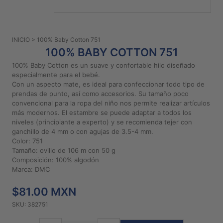
PATRONES
GRATUITOS
INICIO
> 100% Baby Cotton 751
Preguntas
100% BABY COTTON 751
frecuentes
100% Baby Cotton es un suave y confortable hilo diseñado
Aviso De
especialmente para el bebé.
Privacidad
Con un aspecto mate, es ideal para confeccionar todo tipo de
prendas de punto, así como accesorios. Su tamaño poco
Políticas
convencional para la ropa del niño nos permite realizar artículos
De
más modernos. El estambre se puede adaptar a todos los
Compra
niveles (principiante a experto) y se recomienda tejer con
ganchillo de 4 mm o con agujas de 3.5-4 mm.
Color: 751
©
Tamaño: ovillo de 106 m con 50 g
Composición: 100% algodón
2026
Marca: DMC
-
Diseños
$81.00 MXN
Para
Bordar
SKU: 382751