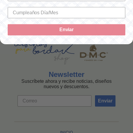
SOLO ENVÍOS A LA REPÚBLICA
MEXICANA
Enviar
Newsletter
Suscríbete ahora y recibe noticias, diseños
nuevos y descuentos.
Enviar
INICIO