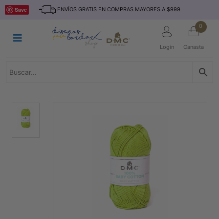
Saltar
INICIO
Save
ENVÍOS GRATIS EN COMPRAS MAYORES A $999
al
contenido
HILOS
0
TEJIDO
Login
Canasta
ACCESORIO
S
KITS
REVISTAS
TELAS
TEMÁTICO
MARCAS
NOVEDADES
DESCUENTOS
BLOG
CONTACTO