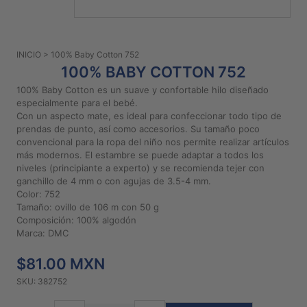
PATRONES
GRATUITOS
INICIO
> 100% Baby Cotton 752
Preguntas
100% BABY COTTON 752
frecuentes
100% Baby Cotton es un suave y confortable hilo diseñado
Aviso De
especialmente para el bebé.
Privacidad
Con un aspecto mate, es ideal para confeccionar todo tipo de
prendas de punto, así como accesorios. Su tamaño poco
Políticas
convencional para la ropa del niño nos permite realizar artículos
De
más modernos. El estambre se puede adaptar a todos los
Compra
niveles (principiante a experto) y se recomienda tejer con
ganchillo de 4 mm o con agujas de 3.5-4 mm.
Color: 752
©
Tamaño: ovillo de 106 m con 50 g
Composición: 100% algodón
2026
Marca: DMC
-
Diseños
$81.00 MXN
Para
Bordar
SKU: 382752