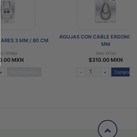
AGUJAS CON CABLE ERGONÓMICAS 4
 / 80 CM
MM
SKU: 57125
$310.00 MXN
onible
-
+
Comprar