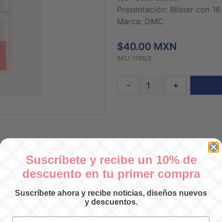
Presentación: Blíster con 16
Marca: DMC
$40.00 MXN
SKU: 1765/3
-
+
Suscríbete y recibe un 10% de
descuento en tu primer compra
Suscríbete ahora y recibe noticias, diseños nuevos
y descuentos.