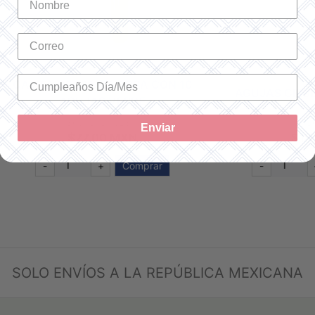
 ORGANIZADORA CON 10
AGUJAS CIRULARES 3 MM
AGUJAS VERDE
SKU: CKSW023-1
SKU: 57083
Enviar
$77.00 MXN
$180.00 MXN
+
Comprar
-
+
No disp
SOLO ENVÍOS A LA REPÚBLICA MEXICANA