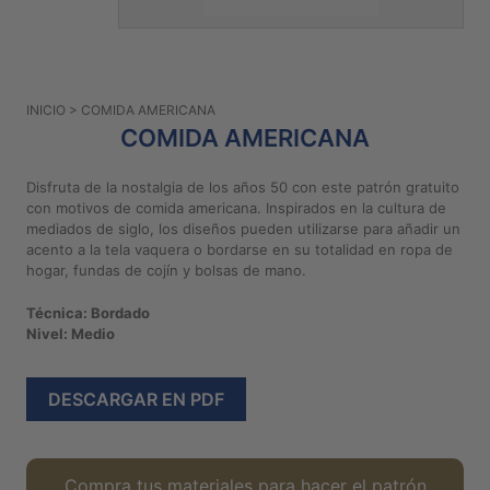
PATRONES
GRATUITOS
Preguntas
INICIO
> COMIDA AMERICANA
frecuentes
COMIDA AMERICANA
Aviso De
Privacidad
Disfruta de la nostalgia de los años 50 con este patrón gratuito
con motivos de comida americana. Inspirados en la cultura de
Políticas
mediados de siglo, los diseños pueden utilizarse para añadir un
De
acento a la tela vaquera o bordarse en su totalidad en ropa de
Compra
hogar, fundas de cojín y bolsas de mano.
Técnica: Bordado
©
Nivel: Medio
2026
-
DESCARGAR EN PDF
Diseños
Para
Bordar
Compra tus materiales para hacer el patrón