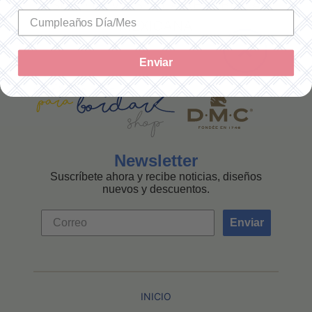
SOLO ENVÍOS A LA REPÚBLICA
MEXICANA
Enviar
Newsletter
Suscríbete ahora y recibe noticias, diseños
nuevos y descuentos.
Enviar
INICIO