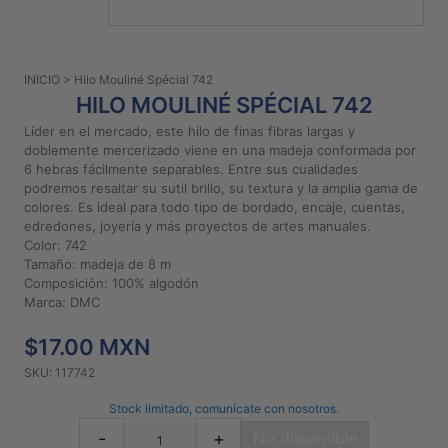
PATRONES
GRATUITOS
INICIO
> Hilo Mouliné Spécial 742
Preguntas
HILO MOULINÉ SPÉCIAL 742
frecuentes
Líder en el mercado, este hilo de finas fibras largas y
Aviso De
doblemente mercerizado viene en una madeja conformada por
Privacidad
6 hebras fácilmente separables. Entre sus cualidades
podremos resaltar su sutil brillo, su textura y la amplia gama de
Políticas
colores. Es ideal para todo tipo de bordado, encaje, cuentas,
De
edredones, joyería y más proyectos de artes manuales.
Compra
Color: 742
Tamaño: madeja de 8 m
Composición: 100% algodón
©
Marca: DMC
2026
$17.00 MXN
-
Diseños
SKU: 117742
Para
Bordar
Stock limitado, comunícate con nosotros.
-
+
No disponible