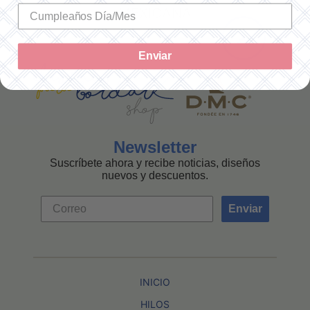
MEXICANA
Enviar
Newsletter
Suscríbete ahora y recibe noticias, diseños
nuevos y descuentos.
Enviar
INICIO
HILOS