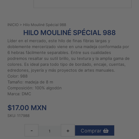
PATRONES
GRATUITOS
INICIO
> Hilo Mouliné Spécial 988
Preguntas
HILO MOULINÉ SPÉCIAL 988
frecuentes
Líder en el mercado, este hilo de finas fibras largas y
Aviso De
doblemente mercerizado viene en una madeja conformada por
Privacidad
6 hebras fácilmente separables. Entre sus cualidades
podremos resaltar su sutil brillo, su textura y la amplia gama de
Políticas
colores. Es ideal para todo tipo de bordado, encaje, cuentas,
De
edredones, joyería y más proyectos de artes manuales.
Compra
Color: 988
Tamaño: madeja de 8 m
Composición: 100% algodón
©
Marca: DMC
2026
$17.00 MXN
-
Diseños
SKU: 117988
Para
Bordar
-
+
Comprar