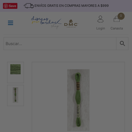
Saltar
INICIO
Save
ENVÍOS GRATIS EN COMPRAS MAYORES A $999
al
contenido
HILOS
0
TEJIDO
Login
Canasta
ACCESORIO
S
KITS
REVISTAS
TELAS
TEMÁTICO
MARCAS
NOVEDADES
DESCUENTOS
BLOG
CONTACTO