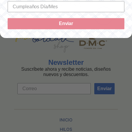
MEXICANA
Enviar
Newsletter
Suscríbete ahora y recibe noticias, diseños
nuevos y descuentos.
Enviar
INICIO
HILOS