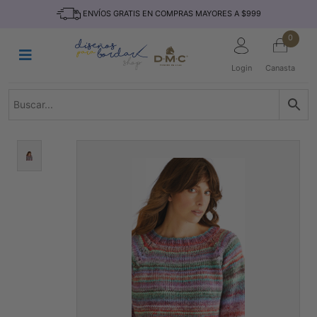
Saltar
INICIO
ENVÍOS GRATIS EN COMPRAS MAYORES A $999
al
contenido
HILOS
0
TEJIDO
Login
Canasta
ACCESORIO
S
KITS
REVISTAS
TELAS
TEMÁTICO
MARCAS
NOVEDADES
DESCUENTOS
BLOG
CONTACTO