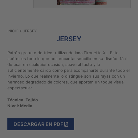
PATRONES
GRATUITOS
Preguntas
INICIO
> JERSEY
frecuentes
JERSEY
Aviso De
Privacidad
Patrón gratuito de tricot utilizando lana Pirouette XL. Este
suéter es todo lo que nos encanta: sencillo en su diseño, fácil
Políticas
de usar en cualquier ocasión, suave al tacto y lo
De
suficientemente cálido como para acompañarte durante todo el
Compra
invierno. Lo que realmente lo distingue son sus rayas con un
hermoso degradado de colores, que aportan un toque visual
espectacular.
©
2026
Técnica: Tejido
Nivel: Medio
-
Diseños
Para
DESCARGAR EN PDF
Bordar