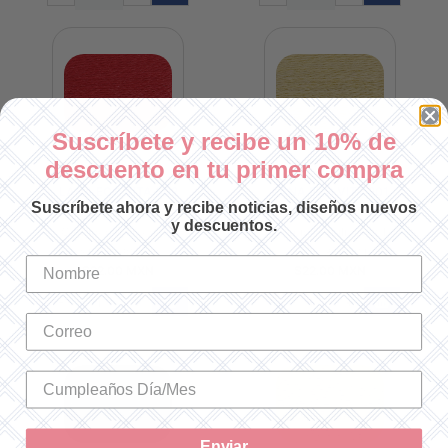
Suscríbete y recibe un 10% de
descuento en tu primer compra
LANA ECO VITA 502
LANA ECO VITA 201
Suscríbete ahora y recibe noticias, diseños nuevos
y descuentos.
Cantidad utilizada: 1
Cantidad utilizada: 1
SKU: 360502
SKU: 360201
$22.00 MXN
$22.00 MXN
-
+
-
+
Enviar