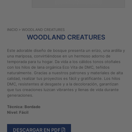
PATRONES
GRATUITOS
Preguntas
INICIO
> WOODLAND CREATURES
frecuentes
WOODLAND CREATURES
Aviso De
Privacidad
Este adorable diseño de bosque presenta un erizo, una ardilla y
una mariposa, convirtiéndose en un hermoso adorno de
Políticas
temporada para tu hogar. Da vida a los cálidos tonos otoñales
De
con los hilos de lana orgánica Eco Vita de DMC, teñidos
Compra
naturalmente. Gracias a nuestros patrones y materiales de alta
calidad, realizar tus proyectos es fácil y gratificante. Los hilos
DMC, resistentes al desgaste y a la decoloración, garantizan
©
que tus creaciones luzcan vibrantes y llenas de vida durante
2026
generaciones.
-
Técnica: Bordado
Diseños
Nivel: Fácil
Para
Bordar
DESCARGAR EN PDF