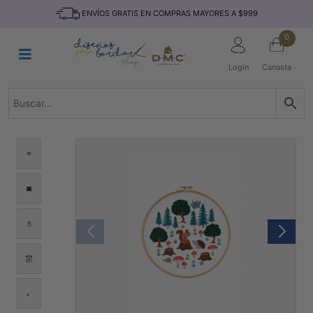
Saltar
INICIO
ENVÍOS GRATIS EN COMPRAS MAYORES A $999
al
contenido
HILOS
0
TEJIDO
Login
Canasta
ACCESORIO
S
KITS
REVISTAS
TELAS
TEMÁTICO
MARCAS
NOVEDADES
DESCUENTOS
BLOG
CONTACTO