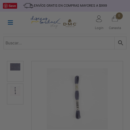
Saltar
INICIO
Save
ENVÍOS GRATIS EN COMPRAS MAYORES A $999
al
contenido
HILOS
0
TEJIDO
Login
Canasta
ACCESORIO
S
KITS
REVISTAS
TELAS
TEMÁTICO
MARCAS
NOVEDADES
DESCUENTOS
BLOG
CONTACTO