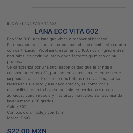
PATRONES
GRATUITOS
INICIO
> LANA ECO VITA 602
Preguntas
LANA ECO VITA 602
frecuentes
Eco Vita 360, una lana que viene a renovar al bordado.
Aviso De
Este novedoso hilo es respetoso con el medio ambiente cuenta
Privacidad
con certificación Woolmark; está teñido 100% con ingredientes
naturales, es decir, no intervienen factores químicos en su
Políticas
proceso.
De
Se caracteriza por una sutil esponjosidad que le brinda al
Compra
acabado un efecto 3D, por sus tonalidades mate tenuemente
jaspeadas, por su torsión de dos hebras no divisibles, por su
resistencia al sudor y a la decoloración, así como por su
©
maleabilidad para trabajarse no sólo en bordados sino en
zurcidos, punch needle y más artes manuales. Se recomienda
2026
lavar a mano a 30 grados.
-
Color: 602
Diseños
Composición: madeja con 16 m
Para
Marca: DMC
Bordar
$22.00 MXN