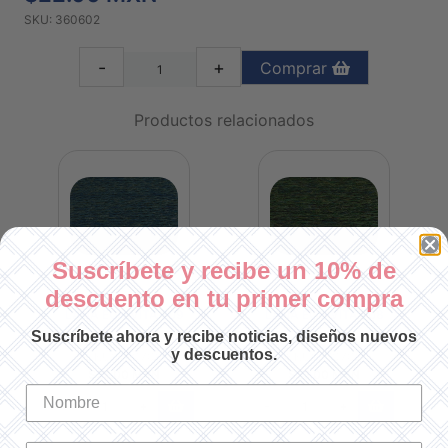
SKU: 360602
-
+
Comprar
Productos relacionados
Suscríbete y recibe un 10% de
descuento en tu primer compra
LANA ECO VITA 709
LANA ECO VITA 708
Suscríbete ahora y recibe noticias, diseños nuevos
y descuentos.
SKU: 360709
SKU: 360708
$22.00 MXN
$22.00 MXN
-
+
-
+