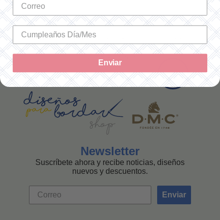
SOLO ENVÍOS A LA REPÚBLICA
MEXICANA
Enviar
Newsletter
Suscríbete ahora y recibe noticias, diseños
nuevos y descuentos.
Enviar