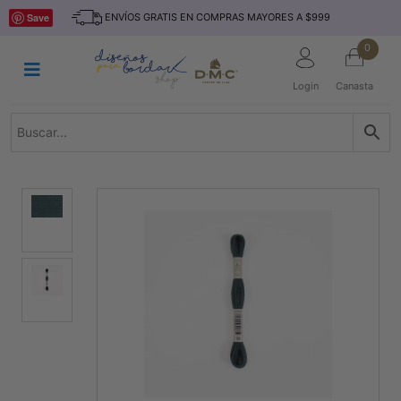
Saltar
INICIO
Save
ENVÍOS GRATIS EN COMPRAS MAYORES A $999
al
contenido
HILOS
0
TEJIDO
Login
Canasta
ACCESORIO
S
KITS
REVISTAS
TELAS
TEMÁTICO
MARCAS
NOVEDADES
DESCUENTOS
BLOG
CONTACTO