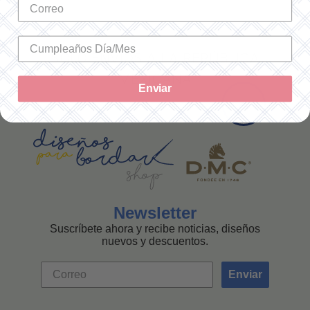
SOLO ENVÍOS A LA REPÚBLICA
MEXICANA
Enviar
Newsletter
Suscríbete ahora y recibe noticias, diseños
nuevos y descuentos.
Enviar