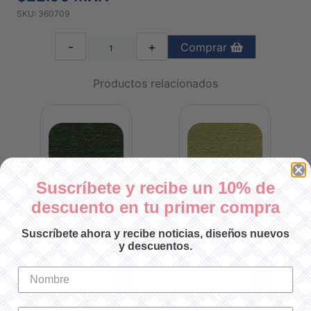
SKU: 360709
-
+
Comprar
Productos relacionados
Suscríbete y recibe un 10% de
descuento en tu primer compra
LANA ECO VITA 708
LANA ECO VITA 707
Suscríbete ahora y recibe noticias, diseños nuevos
y descuentos.
SKU: 360708
SKU: 360707
$22.00 MXN
$22.00 MXN
-
+
-
+