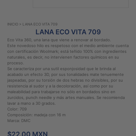
PATRONES
GRATUITOS
INICIO
> LANA ECO VITA 709
Preguntas
LANA ECO VITA 709
frecuentes
Eco Vita 360, una lana que viene a renovar al bordado.
Aviso De
Este novedoso hilo es respetoso con el medio ambiente cuenta
Privacidad
con certificación Woolmark; está teñido 100% con ingredientes
naturales, es decir, no intervienen factores químicos en su
Políticas
proceso.
De
Se caracteriza por una sutil esponjosidad que le brinda al
Compra
acabado un efecto 3D, por sus tonalidades mate tenuemente
jaspeadas, por su torsión de dos hebras no divisibles, por su
resistencia al sudor y a la decoloración, así como por su
©
maleabilidad para trabajarse no sólo en bordados sino en
zurcidos, punch needle y más artes manuales. Se recomienda
2026
lavar a mano a 30 grados.
-
Color: 709
Diseños
Composición: madeja con 16 m
Para
Marca: DMC
Bordar
$22.00 MXN