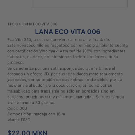
PATRONES
GRATUITOS
INICIO
> LANA ECO VITA 006
Preguntas
LANA ECO VITA 006
frecuentes
Eco Vita 360, una lana que viene a renovar al bordado.
Aviso De
Este novedoso hilo es respetoso con el medio ambiente cuenta
Privacidad
con certificación Woolmark; está teñido 100% con ingredientes
naturales, es decir, no intervienen factores químicos en su
Políticas
proceso.
De
Se caracteriza por una sutil esponjosidad que le brinda al
Compra
acabado un efecto 3D, por sus tonalidades mate tenuemente
jaspeadas, por su torsión de dos hebras no divisibles, por su
resistencia al sudor y a la decoloración, así como por su
©
maleabilidad para trabajarse no sólo en bordados sino en
zurcidos, punch needle y más artes manuales. Se recomienda
2026
lavar a mano a 30 grados.
-
Color: 006
Diseños
Composición: madeja con 16 m
Para
Marca: DMC
Bordar
$22.00 MXN