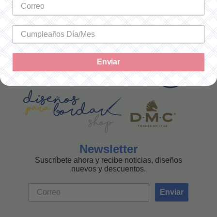
SOLO ENVÍOS A LA REPÚBLICA
MEXICANA
Enviar
Newsletter
Suscríbete ahora y recibe noticias, diseños
nuevos y descuentos.
Enviar