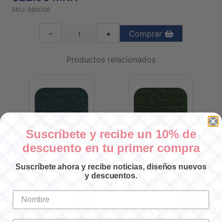
SKU: 360006
-
+
Comprar
Productos relacionados
Suscríbete y recibe un 10% de
descuento en tu primer compra
LANA ECO VITA 709
LANA ECO VITA 708
Suscríbete ahora y recibe noticias, diseños nuevos
y descuentos.
SKU: 360709
SKU: 360708
$22.00 MXN
$22.00 MXN
-
+
-
+