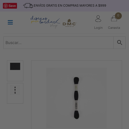
Saltar
INICIO
Save
ENVÍOS GRATIS EN COMPRAS MAYORES A $999
al
contenido
HILOS
0
TEJIDO
Login
Canasta
ACCESORIO
S
KITS
REVISTAS
TELAS
TEMÁTICO
MARCAS
NOVEDADES
DESCUENTOS
BLOG
CONTACTO