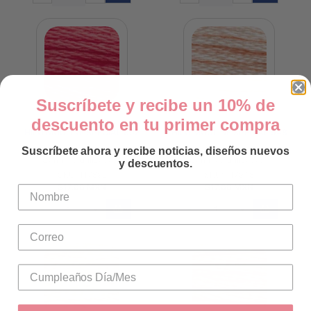
Suscríbete y recibe un 10% de
descuento en tu primer compra
HILO MOULINÉ SPÉCIAL 892
HILO MOULINÉ SPÉCIAL 948
Suscríbete ahora y recibe noticias, diseños nuevos
Cantidad utilizada: 1
Cantidad utilizada: 1
y descuentos.
SKU: 117892
SKU: 117948
$17.00 MXN
$17.00 MXN
-
+
-
+