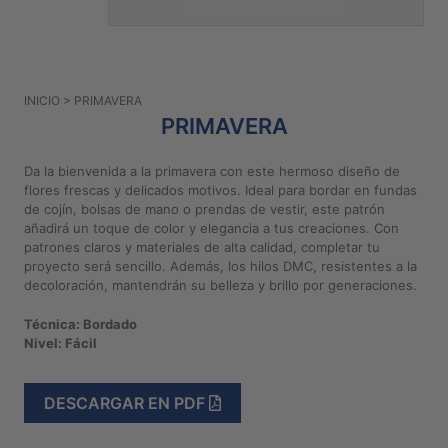
PATRONES
GRATUITOS
Preguntas
INICIO
> PRIMAVERA
frecuentes
PRIMAVERA
Aviso De
Privacidad
Da la bienvenida a la primavera con este hermoso diseño de
flores frescas y delicados motivos. Ideal para bordar en fundas
Políticas
de cojín, bolsas de mano o prendas de vestir, este patrón
De
añadirá un toque de color y elegancia a tus creaciones. Con
Compra
patrones claros y materiales de alta calidad, completar tu
proyecto será sencillo. Además, los hilos DMC, resistentes a la
decoloración, mantendrán su belleza y brillo por generaciones.
©
2026
Técnica: Bordado
Nivel: Fácil
-
Diseños
Para
DESCARGAR EN PDF
Bordar