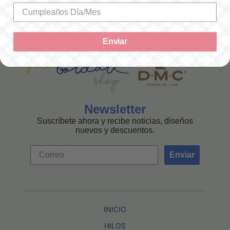
MEXICANA
Enviar
Newsletter
Suscríbete ahora y recibe noticias, diseños
nuevos y descuentos.
Enviar
INICIO
HILOS