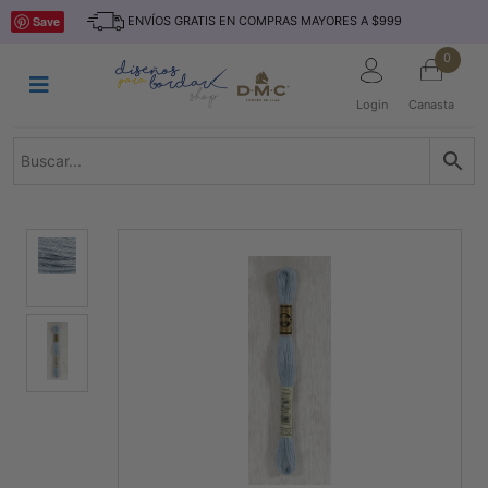
Saltar
INICIO
Save
ENVÍOS GRATIS EN COMPRAS MAYORES A $999
al
contenido
HILOS
0
TEJIDO
Login
Canasta
ACCESORIO
S
KITS
REVISTAS
TELAS
TEMÁTICO
MARCAS
NOVEDADES
DESCUENTOS
BLOG
CONTACTO