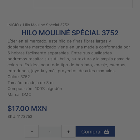
PATRONES
GRATUITOS
INICIO
> Hilo Mouliné Spécial 3752
Preguntas
HILO MOULINÉ SPÉCIAL 3752
frecuentes
Líder en el mercado, este hilo de finas fibras largas y
Aviso De
doblemente mercerizado viene en una madeja conformada por
Privacidad
6 hebras fácilmente separables. Entre sus cualidades
podremos resaltar su sutil brillo, su textura y la amplia gama de
Políticas
colores. Es ideal para todo tipo de bordado, encaje, cuentas,
De
edredones, joyería y más proyectos de artes manuales.
Compra
Color: 3752
Tamaño: madeja de 8 m
Composición: 100% algodón
©
Marca: DMC
2026
$17.00 MXN
-
Diseños
SKU: 1173752
Para
Bordar
-
+
Comprar