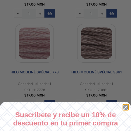
$17.00 MXN
$17.00 MXN
-
+
-
+
HILO MOULINÉ SPÉCIAL 778
HILO MOULINÉ SPÉCIAL 3861
Cantidad utilizada: 1
Cantidad utilizada: 1
SKU: 117778
SKU: 1173861
$17.00 MXN
$17.00 MXN
-
+
-
+
Suscríbete y recibe un 10% de
descuento en tu primer compra