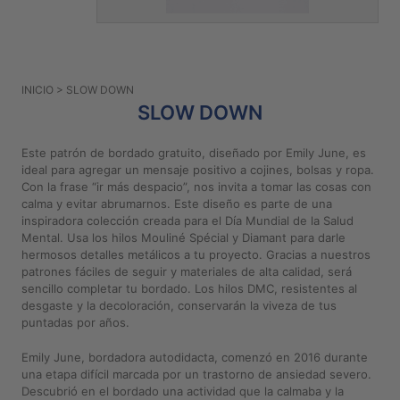
PATRONES
GRATUITOS
Preguntas
INICIO
> SLOW DOWN
frecuentes
SLOW DOWN
Aviso De
Privacidad
Este patrón de bordado gratuito, diseñado por Emily June, es
ideal para agregar un mensaje positivo a cojines, bolsas y ropa.
Políticas
Con la frase “ir más despacio”, nos invita a tomar las cosas con
De
calma y evitar abrumarnos. Este diseño es parte de una
Compra
inspiradora colección creada para el Día Mundial de la Salud
Mental. Usa los hilos Mouliné Spécial y Diamant para darle
hermosos detalles metálicos a tu proyecto. Gracias a nuestros
©
patrones fáciles de seguir y materiales de alta calidad, será
2026
sencillo completar tu bordado. Los hilos DMC, resistentes al
desgaste y la decoloración, conservarán la viveza de tus
-
puntadas por años.
Diseños
Para
Emily June, bordadora autodidacta, comenzó en 2016 durante
Bordar
una etapa difícil marcada por un trastorno de ansiedad severo.
Descubrió en el bordado una actividad que la calmaba y la