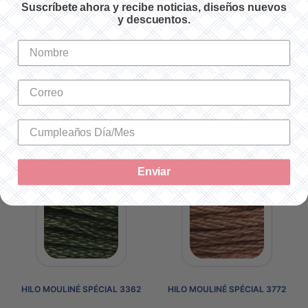
Suscríbete ahora y recibe noticias, diseños nuevos
y descuentos.
HILO MOULINÉ SPÉCIAL 918
HILO MOULINÉ SPÉCIAL 522
Cantidad utilizada: 1
Cantidad utilizada: 1
SKU: 117918
SKU: 117522
$17.00 MXN
$17.00 MXN
-
+
-
+
Enviar
HILO MOULINÉ SPÉCIAL 3362
HILO MOULINÉ SPÉCIAL 3772