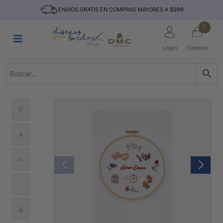
Saltar
INICIO
ENVÍOS GRATIS EN COMPRAS MAYORES A $999
al
contenido
HILOS
0
TEJIDO
Login
Canasta
ACCESORIO
S
KITS
REVISTAS
TELAS
TEMÁTICO
MARCAS
NOVEDADES
DESCUENTOS
BLOG
CONTACTO