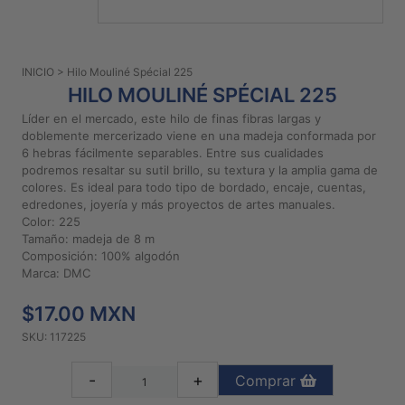
PATRONES
GRATUITOS
INICIO
> Hilo Mouliné Spécial 225
Preguntas
HILO MOULINÉ SPÉCIAL 225
frecuentes
Líder en el mercado, este hilo de finas fibras largas y
Aviso De
doblemente mercerizado viene en una madeja conformada por
Privacidad
6 hebras fácilmente separables. Entre sus cualidades
podremos resaltar su sutil brillo, su textura y la amplia gama de
Políticas
colores. Es ideal para todo tipo de bordado, encaje, cuentas,
De
edredones, joyería y más proyectos de artes manuales.
Compra
Color: 225
Tamaño: madeja de 8 m
Composición: 100% algodón
©
Marca: DMC
2026
$17.00 MXN
-
Diseños
SKU: 117225
Para
Bordar
-
+
Comprar