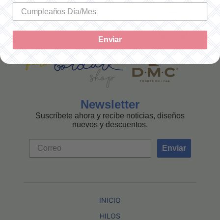
MEXICANA
Enviar
Newsletter
Suscríbete ahora y recibe noticias, diseños
nuevos y descuentos.
Enviar
INICIO
HILOS