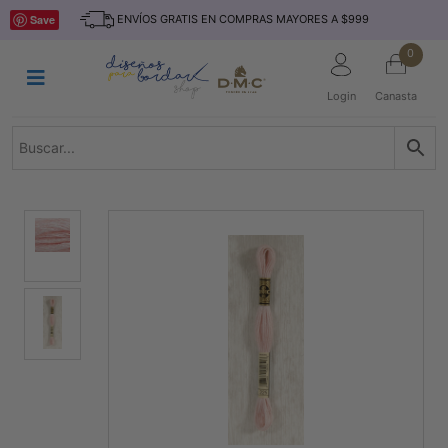
Saltar
INICIO
Save
ENVÍOS GRATIS EN COMPRAS MAYORES A $999
al
contenido
HILOS
0
TEJIDO
Login
Canasta
ACCESORIO
S
KITS
REVISTAS
TELAS
TEMÁTICO
MARCAS
NOVEDADES
DESCUENTOS
BLOG
CONTACTO