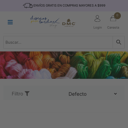
Saltar
INICIO
ENVÍOS GRATIS EN COMPRAS MAYORES A $999
al
contenido
HILOS
0
TEJIDO
Login
Canasta
ACCESORIO
S
KITS
REVISTAS
TELAS
TEMÁTICO
MARCAS
Filtro
NOVEDADES
DESCUENTOS
BLOG
CONTACTO