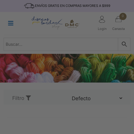
Saltar
INICIO
ENVÍOS GRATIS EN COMPRAS MAYORES A $999
al
contenido
HILOS
0
TEJIDO
Login
Canasta
ACCESORIO
S
KITS
REVISTAS
TELAS
TEMÁTICO
MARCAS
Filtro
NOVEDADES
DESCUENTOS
BLOG
CONTACTO