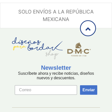
PATRONES
SOLO ENVÍOS A LA REPÚBLICA
GRATUITOS
MEXICANA
Preguntas
frecuentes
Aviso De
Privacidad
Políticas
De
Compra
Newsletter
Suscríbete ahora y recibe noticias, diseños
©
nuevos y descuentos.
2026
-
Enviar
Diseños
Para
Bordar