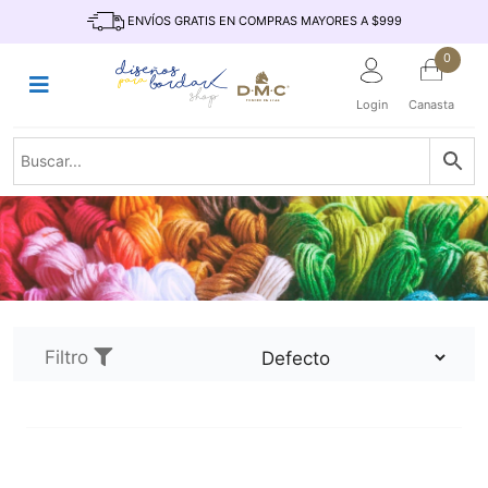
Saltar
INICIO
ENVÍOS GRATIS EN COMPRAS MAYORES A $999
al
contenido
HILOS
0
TEJIDO
Login
Canasta
ACCESORIO
S
KITS
REVISTAS
TELAS
TEMÁTICO
MARCAS
Filtro
NOVEDADES
DESCUENTOS
BLOG
CONTACTO