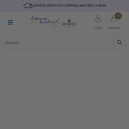
Saltar
INICIO
ENVÍOS GRATIS EN COMPRAS MAYORES A $999
al
contenido
HILOS
0
TEJIDO
Login
Canasta
ACCESORIO
S
KITS
REVISTAS
TELAS
TEMÁTICO
MARCAS
NOVEDADES
DESCUENTOS
BLOG
CONTACTO