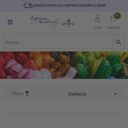
Saltar
INICIO
ENVÍOS GRATIS EN COMPRAS MAYORES A $999
al
contenido
HILOS
0
TEJIDO
Login
Canasta
ACCESORIO
S
KITS
REVISTAS
TELAS
TEMÁTICO
MARCAS
Filtro
NOVEDADES
DESCUENTOS
BLOG
CONTACTO