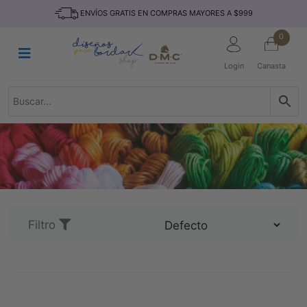
Saltar
INICIO
ENVÍOS GRATIS EN COMPRAS MAYORES A $999
al
contenido
HILOS
0
TEJIDO
Login
Canasta
ACCESORIO
S
KITS
REVISTAS
TELAS
TEMÁTICO
MARCAS
Filtro
NOVEDADES
DESCUENTOS
BLOG
CONTACTO