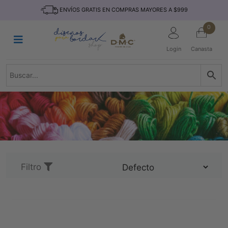
Saltar
INICIO
ENVÍOS GRATIS EN COMPRAS MAYORES A $999
al
contenido
HILOS
0
TEJIDO
Login
Canasta
ACCESORIO
S
KITS
REVISTAS
TELAS
TEMÁTICO
MARCAS
Filtro
NOVEDADES
DESCUENTOS
BLOG
CONTACTO