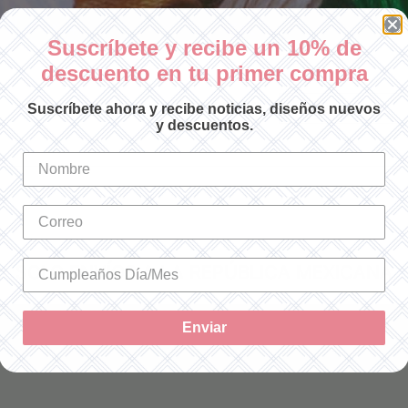
Suscríbete y recibe un 10% de
descuento en tu primer compra
Ordenar por:
Suscríbete ahora y recibe noticias, diseños nuevos
y descuentos.
SOLO ENVÍOS A LA REPÚBLICA MEXICANA
Enviar