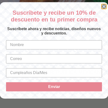
Suscríbete y recibe un 10% de
descuento en tu primer compra
Ordenar por:
Suscríbete ahora y recibe noticias, diseños nuevos
y descuentos.
SOLO ENVÍOS A LA REPÚBLICA MEXICANA
Enviar