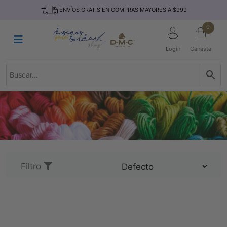
Saltar
INICIO
ENVÍOS GRATIS EN COMPRAS MAYORES A $999
al
contenido
HILOS
0
TEJIDO
Login
Canasta
ACCESORIO
S
KITS
REVISTAS
TELAS
TEMÁTICO
MARCAS
Filtro
NOVEDADES
DESCUENTOS
BLOG
CONTACTO