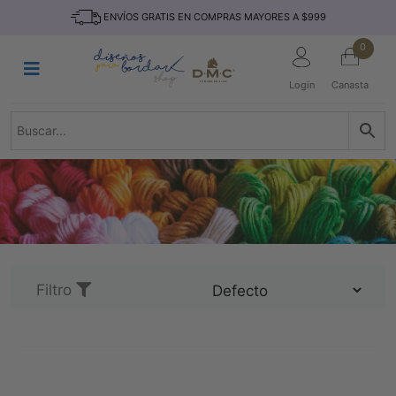
Saltar
INICIO
ENVÍOS GRATIS EN COMPRAS MAYORES A $999
al
contenido
HILOS
0
TEJIDO
Login
Canasta
ACCESORIO
S
KITS
REVISTAS
TELAS
TEMÁTICO
MARCAS
Filtro
NOVEDADES
DESCUENTOS
BLOG
CONTACTO