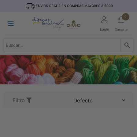
Saltar
INICIO
ENVÍOS GRATIS EN COMPRAS MAYORES A $999
al
contenido
HILOS
0
TEJIDO
Login
Canasta
ACCESORIO
S
KITS
REVISTAS
TELAS
TEMÁTICO
MARCAS
Filtro
NOVEDADES
DESCUENTOS
BLOG
CONTACTO