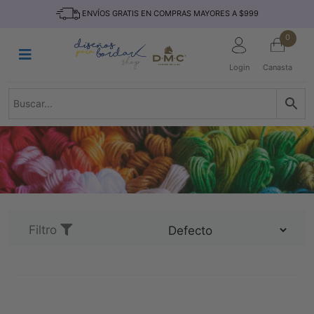
Saltar
INICIO
ENVÍOS GRATIS EN COMPRAS MAYORES A $999
al
contenido
HILOS
0
TEJIDO
Login
Canasta
ACCESORIO
S
KITS
REVISTAS
TELAS
TEMÁTICO
MARCAS
Filtro
NOVEDADES
DESCUENTOS
BLOG
CONTACTO