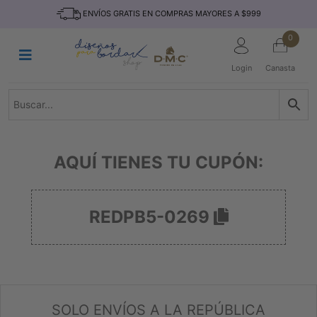
Saltar
INICIO
ENVÍOS GRATIS EN COMPRAS MAYORES A $999
al
contenido
HILOS
0
TEJIDO
Login
Canasta
ACCESORIO
S
KITS
REVISTAS
AQUÍ TIENES TU CUPÓN:
TELAS
TEMÁTICO
REDPB5-0269
MARCAS
NOVEDADES
DESCUENTOS
BLOG
SOLO ENVÍOS A LA REPÚBLICA
CONTACTO