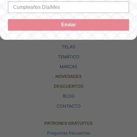
TEJIDO
ACCESORIOS
Enviar
KITS
REVISTAS
TELAS
TEMÁTICO
MARCAS
NOVEDADES
DESCUENTOS
BLOG
CONTACTO
PATRONES GRATUITOS
Preguntas frecuentes