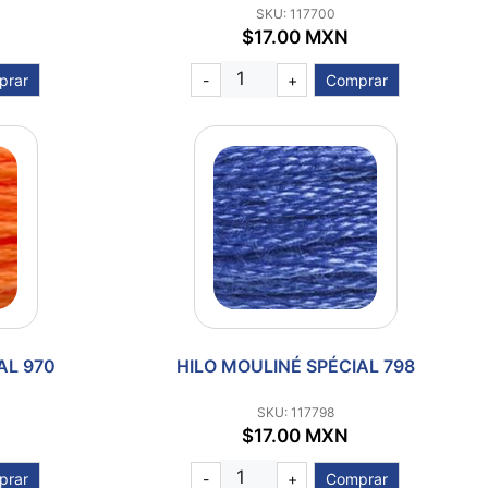
SKU: 117700
$17.00 MXN
prar
-
+
Comprar
AL 970
HILO MOULINÉ SPÉCIAL 798
SKU: 117798
$17.00 MXN
prar
-
+
Comprar