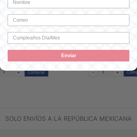
 BAMBOO DMC 35 CM DE 8
AGUJAS DE BAMBOO DMC 
MM
MM
SKU: U2137/8
SKU: U2137/6
Enviar
$202.00 MXN
$202.00 MXN
+
Comprar
-
+
Comp
SOLO ENVÍOS A LA REPÚBLICA MEXICANA