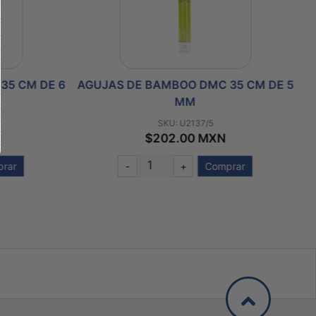
35 CM DE 6
AGUJAS DE BAMBOO DMC 35 CM DE 5
A
MM
SKU: U2137/5
$202.00 MXN
rar
-
+
Comprar