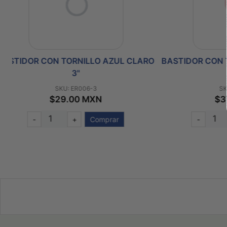
RO
BASTIDOR CON TORNILLO ROSA CLARO
BASTIDO
5"
SKU: ER006-5
$37.00 MXN
-
+
Comprar
-