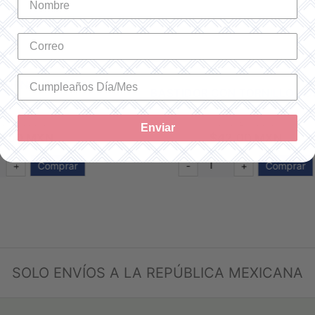
R CON TORNILLO ROSA 6"
BASTIDOR CON TORNILLO A
SKU: ER006-6
SKU: ER006-7
Enviar
$42.00 MXN
$54.00 MXN
+
Comprar
-
+
Comp
SOLO ENVÍOS A LA REPÚBLICA MEXICANA