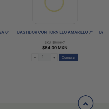
B
MARILLO 7"
BASTIDON CON TORNILLO VERDE 8"
SKU: ER006-8
$57.00 MXN
rar
-
+
Comprar