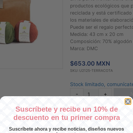
productos ecológicos que p
reciclada y está certificad
los materiales de elaboraci
Puede ser el regalo perfecto
Medida: 43 cm x 20 cm
Composición: 70% algodón 
Marca: DMC
$653.00 MXN
SKU: U2125-TERRACOTA
Stock limitado, comunícat
-
+
N
Suscríbete y recibe un 10% de
descuento en tu primer compra
Suscríbete ahora y recibe noticias, diseños nuevos