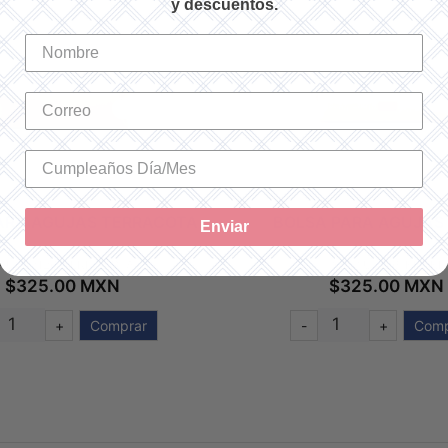
y descuentos.
ARA AGUJAS TERRACOTA
BOLSA PARA AGUJAS
Enviar
KU: U2126-TERRACOTA
SKU: U2126-KHAKI
$325.00 MXN
$325.00 MXN
+
Comprar
-
+
Comp