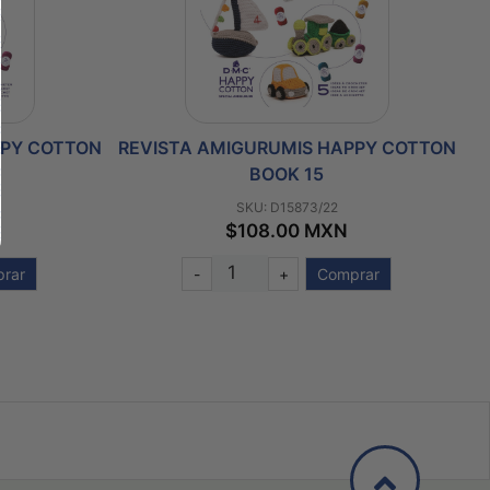
PPY COTTON
REVISTA AMIGURUMIS HAPPY COTTON
R
BOOK 15
SKU: D15873/22
$108.00 MXN
rar
-
+
Comprar