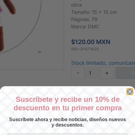
obra.
Tamaño: 15 x 15 cm
Páginas: 79
Marca: DMC
$120.00 MXN
SKU: D15774/22
Stock limitado, comunícat
-
+
N
Suscríbete y recibe un 10% de
descuento en tu primer compra
Suscríbete ahora y recibe noticias, diseños nuevos
y descuentos.