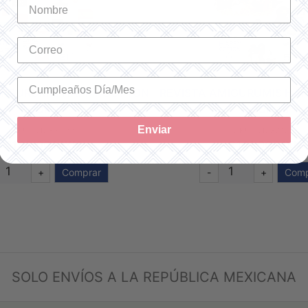
MIGURUMIS HAPPY COTTON
REVISTA AMIGURUMIS HA
BOOK 17
BOOK 16
Enviar
SKU: D15891/22
SKU: D15874/22
$148.00 MXN
$141.00 MXN
+
Comprar
-
+
Comp
SOLO ENVÍOS A LA REPÚBLICA MEXICANA