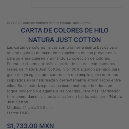
PATRONES
GRATUITOS
INICIO
> Carta de colores de hilo Natura Just Cotton
Preguntas
CARTA DE COLORES DE HILO
frecuentes
NATURA JUST COTTON
Aviso De
Privacidad
Las cartas de colores físicas son una herramienta básica para
quienes gustan de hacer combinaciones en sus proyectos o
Políticas
para quienes quieren ir armando su colección de colores.
De
En esta carta encontrarás la paleta de colores con muestras
Compra
reales del Natura Just Cotton, hilo 100% algodón peinado para
ganchillo ya agujas que cuenta con una amplia gama de tonos
inspirados en la naturaleza y perfectamente armonizados entre
ellos. Se caracteriza por su acabado mate que le brinda un
©
toque moderno y elegante a las prendas. Para más información
2026
te recomendamos visites la sección de tejido/estambres/Natura
-
Just Cotton.
Diseños
Medida: 21 cm x 29.5 cm
Para
Marca: DMC
Bordar
$1,733.00 MXN