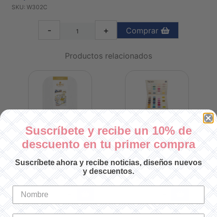
SKU: W302C
-
+
Comprar
Productos relacionados
Suscríbete y recibe un 10% de
descuento en tu primer compra
A
CARTA DE COLORES DIAMANT Y
CARTA DE COLORES DE HILO
C
DIAMANT GRANDE
NATURA JUST COTTON
Suscríbete ahora y recibe noticias, diseños nuevos
SKU: W380B
SKU: W302C
y descuentos.
$2,085.00 MXN
$1,733.00 MXN
-
+
-
+