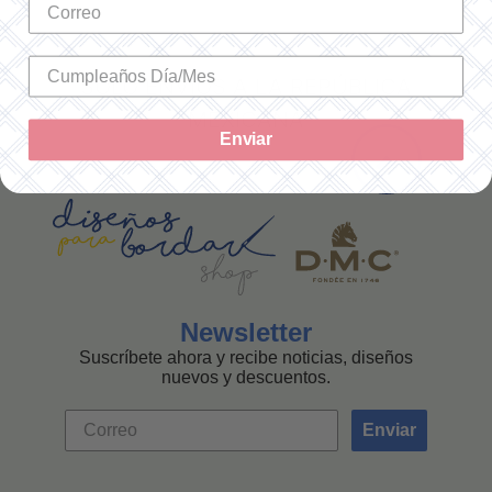
SOLO ENVÍOS A LA REPÚBLICA
MEXICANA
Enviar
Newsletter
Suscríbete ahora y recibe noticias, diseños
nuevos y descuentos.
Enviar