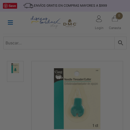
Saltar
INICIO
Save
ENVÍOS GRATIS EN COMPRAS MAYORES A $999
al
contenido
HILOS
0
TEJIDO
Login
Canasta
ACCESORIO
S
KITS
REVISTAS
TELAS
TEMÁTICO
MARCAS
NOVEDADES
DESCUENTOS
BLOG
CONTACTO