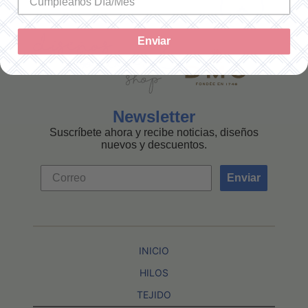
Enviar
Newsletter
Suscríbete ahora y recibe noticias, diseños
nuevos y descuentos.
Enviar
INICIO
HILOS
TEJIDO