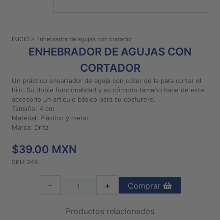
PATRONES
GRATUITOS
INICIO
> Enhebrador de agujas con cortador
Preguntas
ENHEBRADOR DE AGUJAS CON
frecuentes
CORTADOR
Aviso De
Privacidad
Un práctico ensartador de aguja con cúter de la para cortar el
hilo. Su doble funcionalidad y su cómodo tamaño hace de este
Políticas
accesorio un artículo básico para su costurero.
De
Tamaño: 4 cm
Compra
Material: Plástico y metal
Marca: Dritz
$39.00 MXN
©
2026
SKU: 248
-
Diseños
-
+
Comprar
Para
Bordar
Productos relacionados