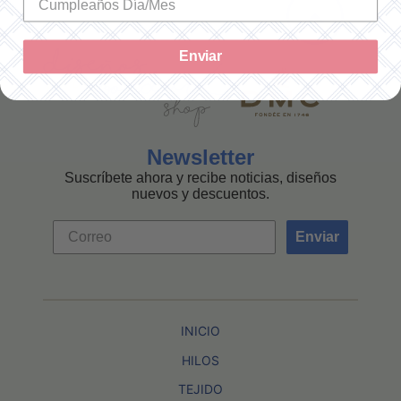
Enviar
Newsletter
Suscríbete ahora y recibe noticias, diseños
nuevos y descuentos.
Enviar
INICIO
HILOS
TEJIDO