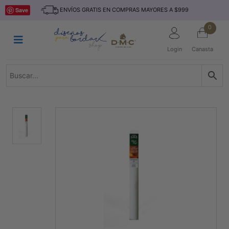
Saltar
INICIO
Save
ENVÍOS GRATIS EN COMPRAS MAYORES A $999
al
contenido
HILOS
0
TEJIDO
Login
Canasta
ACCESORIO
S
KITS
REVISTAS
TELAS
TEMÁTICO
MARCAS
NOVEDADES
DESCUENTOS
BLOG
CONTACTO