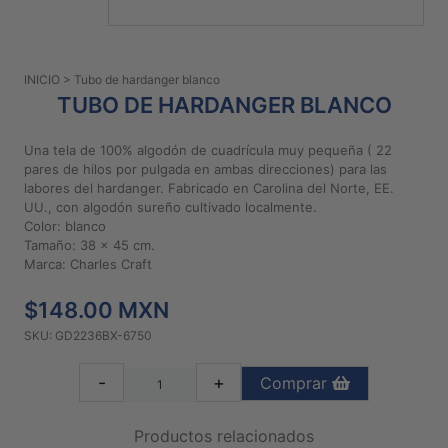
PATRONES
GRATUITOS
INICIO
> Tubo de hardanger blanco
Preguntas
TUBO DE HARDANGER BLANCO
frecuentes
Aviso De
Una tela de 100% algodón de cuadrícula muy pequeña ( 22
Privacidad
pares de hilos por pulgada en ambas direcciones) para las
labores del hardanger. Fabricado en Carolina del Norte, EE.
Políticas
UU., con algodón sureño cultivado localmente.
De
Color: blanco
Compra
Tamaño: 38 x 45 cm.
Marca: Charles Craft
©
$148.00 MXN
2026
SKU: GD2236BX-6750
-
Diseños
-
+
Comprar
Para
Bordar
Productos relacionados