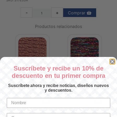
SKU: 317E334
-
+
Comprar
Productos relacionados
Suscríbete y recibe un 10% de
descuento en tu primer compra
211
HILO EFECTOS LUMINOSOS E301
HILO EFECTOS LUMINOSOS E130
HI
Suscríbete ahora y recibe noticias, diseños nuevos
SKU: 317E301
SKU: 317E130
y descuentos.
$57.00 MXN
$57.00 MXN
-
+
-
+