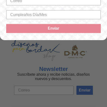
SOLO ENVÍOS A LA REPÚBLICA
MEXICANA
Enviar
Newsletter
Suscríbete ahora y recibe noticias, diseños
nuevos y descuentos.
Enviar