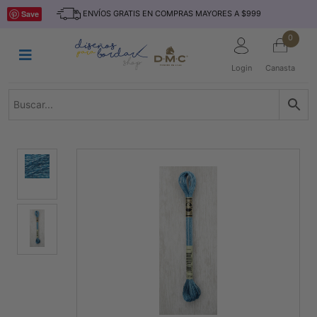
Saltar
INICIO
Save
ENVÍOS GRATIS EN COMPRAS MAYORES A $999
al
contenido
HILOS
0
TEJIDO
Login
Canasta
ACCESORIO
S
KITS
REVISTAS
TELAS
TEMÁTICO
MARCAS
NOVEDADES
DESCUENTOS
BLOG
CONTACTO