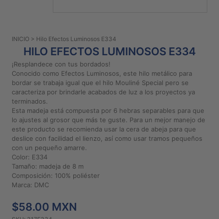
PATRONES
GRATUITOS
INICIO
> Hilo Efectos Luminosos E334
Preguntas
HILO EFECTOS LUMINOSOS E334
frecuentes
¡Resplandece con tus bordados!
Aviso De
Conocido como Efectos Luminosos, este hilo metálico para
Privacidad
bordar se trabaja igual que el hilo Mouliné Special pero se
caracteriza por brindarle acabados de luz a los proyectos ya
Políticas
terminados.
De
Esta madeja está compuesta por 6 hebras separables para que
Compra
lo ajustes al grosor que más te guste. Para un mejor manejo de
este producto se recomienda usar la cera de abeja para que
deslice con facilidad el lienzo, así como usar tramos pequeños
©
con un pequeño amarre.
Color: E334
2026
Tamaño: madeja de 8 m
-
Composición: 100% poliéster
Diseños
Marca: DMC
Para
Bordar
$58.00 MXN