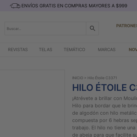
ENVÍOS GRATIS EN COMPRAS MAYORES A $999
PATRONE
REVISTAS
TELAS
TEMÁTICO
MARCAS
NO
INICIO
> Hilo Étoile C3371
HILO ÉTOILE 
¡Atrévete a brillar con Mouli
Hilo para bordar que le bri
de algodón con hilo metálic
compuesta por 6 hebras sep
trabajo. El hilo no tiene u
de abeja para que facilite s