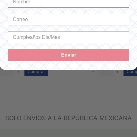
ILO ÉTOILE C823
HILO ÉTOILE C41
SKU: 617C823
SKU: 617C415
Enviar
$23.00 MXN
$23.00 MXN
+
Comprar
-
+
Comp
SOLO ENVÍOS A LA REPÚBLICA MEXICANA