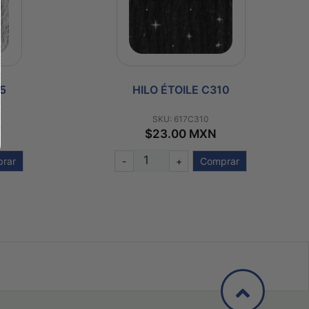
5
HILO ÉTOILE C310
SKU: 617C310
$23.00 MXN
rar
-
+
Comprar