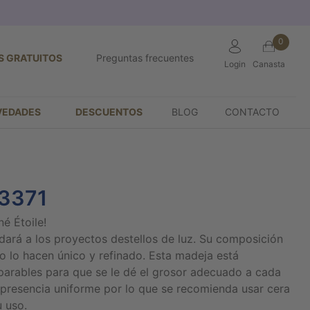
0
S GRATUITOS
Preguntas frecuentes
Login
Canasta
VEDADES
DESCUENTOS
BLOG
CONTACTO
C3371
né Étoile!
ndará a los proyectos destellos de luz. Su composición
o lo hacen único y refinado. Esta madeja está
arables para que se le dé el grosor adecuado a cada
na presencia uniforme por lo que se recomienda usar cera
u uso.