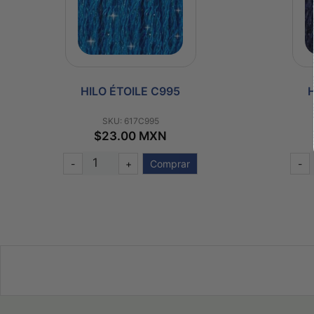
HILO ÉTOILE C995
H
SKU: 617C995
$23.00 MXN
-
+
Comprar
-