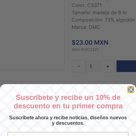
Color: C3371
Tamaño: madeja de 8 m
Composición: 73% algodón 
Marca: DMC
$23.00 MXN
SKU: 617C3371
-
+
Suscríbete y recibe un 10% de
descuento en tu primer compra
Suscríbete ahora y recibe noticias, diseños nuevos
y descuentos.