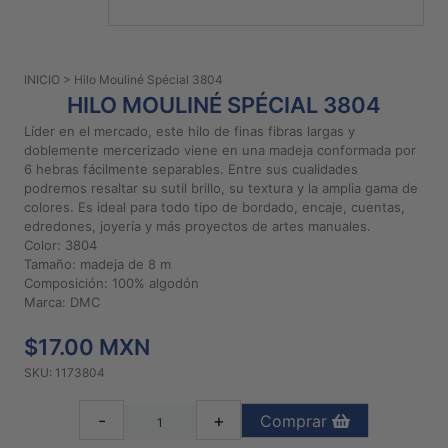
PATRONES
GRATUITOS
INICIO
> Hilo Mouliné Spécial 3804
Preguntas
HILO MOULINÉ SPÉCIAL 3804
frecuentes
Líder en el mercado, este hilo de finas fibras largas y
Aviso De
doblemente mercerizado viene en una madeja conformada por
Privacidad
6 hebras fácilmente separables. Entre sus cualidades
podremos resaltar su sutil brillo, su textura y la amplia gama de
Políticas
colores. Es ideal para todo tipo de bordado, encaje, cuentas,
De
edredones, joyería y más proyectos de artes manuales.
Compra
Color: 3804
Tamaño: madeja de 8 m
Composición: 100% algodón
©
Marca: DMC
2026
$17.00 MXN
-
Diseños
SKU: 1173804
Para
Bordar
-
+
Comprar