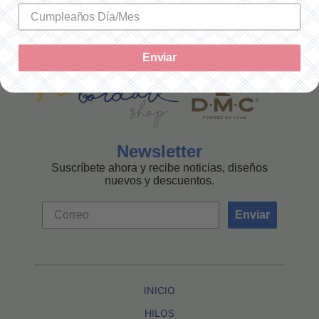
MEXICANA
Enviar
Newsletter
Suscríbete ahora y recibe noticias, diseños
nuevos y descuentos.
Enviar
INICIO
HILOS