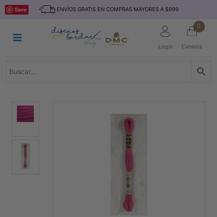
Saltar
INICIO
Save
ENVÍOS GRATIS EN COMPRAS MAYORES A $999
al
contenido
HILOS
0
TEJIDO
Login
Canasta
ACCESORIO
S
KITS
REVISTAS
TELAS
TEMÁTICO
MARCAS
NOVEDADES
DESCUENTOS
BLOG
CONTACTO