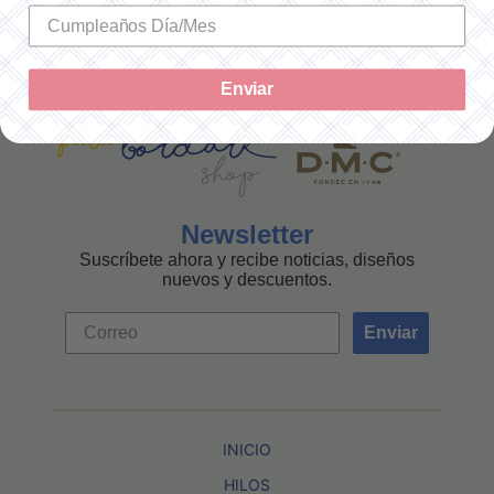
MEXICANA
Enviar
Newsletter
Suscríbete ahora y recibe noticias, diseños
nuevos y descuentos.
Enviar
INICIO
HILOS