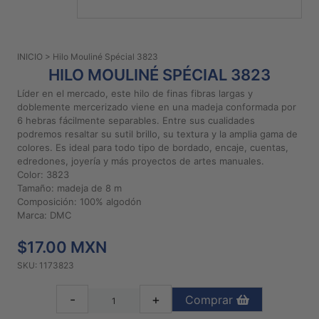
PATRONES
GRATUITOS
INICIO
> Hilo Mouliné Spécial 3823
Preguntas
HILO MOULINÉ SPÉCIAL 3823
frecuentes
Líder en el mercado, este hilo de finas fibras largas y
Aviso De
doblemente mercerizado viene en una madeja conformada por
Privacidad
6 hebras fácilmente separables. Entre sus cualidades
podremos resaltar su sutil brillo, su textura y la amplia gama de
Políticas
colores. Es ideal para todo tipo de bordado, encaje, cuentas,
De
edredones, joyería y más proyectos de artes manuales.
Compra
Color: 3823
Tamaño: madeja de 8 m
Composición: 100% algodón
©
Marca: DMC
2026
$17.00 MXN
-
Diseños
SKU: 1173823
Para
Bordar
-
+
Comprar